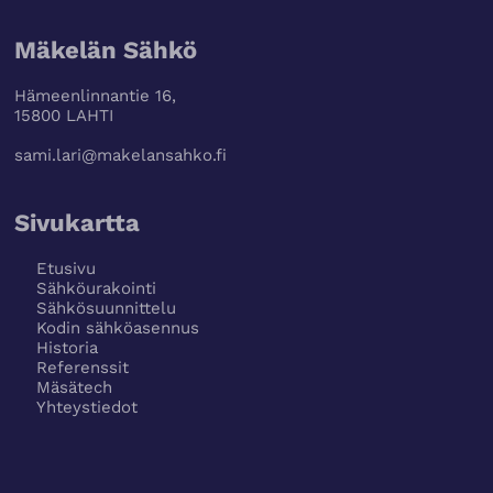
Mäkelän Sähkö
Hämeenlinnantie 16,
15800 LAHTI
sami.lari@makelansahko.fi
Sivukartta
Etusivu
Sähköurakointi
Sähkösuunnittelu
Kodin sähköasennus
Historia
Referenssit
Mäsätech
Yhteystiedot