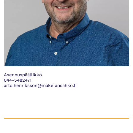
Asennuspäällikkö
044-5482471
arto.henriksson@makelansahko.fi